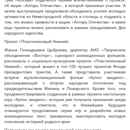
об акции «Алтарь Отечества», в которой принимал участие. А
затем выступающие предложили объединить усилия молодых
активистов из Нижегородской области и столицы и подумать о
том, что можно привнести в акцию «Алтарь Отечества» и какие
еще проекты можно реализовать в рамках празднования Дня
народного единства.
Проект «Пластилиновый Нижний»
Жанна Геннадьевна Цыбряева, директор АНО «Творческое
объединение «Восторг», сценарист анимационных фильмов,
рассказала о социально-культурном проекте «Пластилиновый
Нижний», который вошел в топ-100 лучших проектов Фонда
президентских грантов. А также представила участникам
встречи мультипликационный фильм «Купно заедино»,
рассказывающий о втором народном ополчении под
предводительством Минина и Пожарского. Кроме того, она
продемонстрировала созданную в рамках проекта настольную
игру «Купно заедино», которая уже получила признание среди
молодёжи, и отметила, что в ближайшем будущем
планируется продолжение серии игр и разработка новых
анимационных лент, призванных заинтересовать молодое
поколение историей родного края.
Патриотизм как основа гражданской идентичности