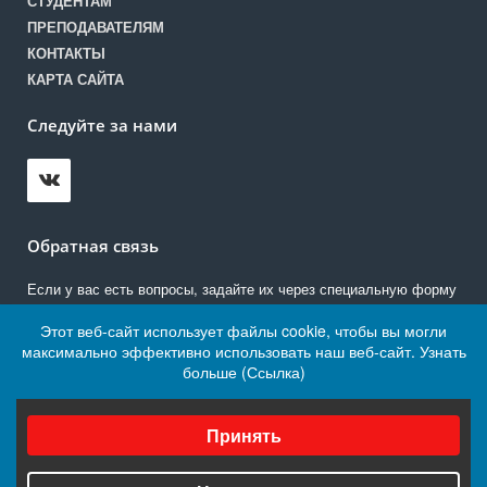
СТУДЕНТАМ
ПРЕПОДАВАТЕЛЯМ
КОНТАКТЫ
КАРТА САЙТА
Следуйте за нами
Обратная связь
Если у вас есть вопросы, задайте их через специальную форму
Этот веб-сайт использует файлы cookie, чтобы вы могли
Написать нам
максимально эффективно использовать наш веб-сайт.
Узнать
больше (Ссылка)
Выберите настройки cookie
© 2021 ГБПОУ БТТ
Минимальные
Принять
Работает на «SIMAI: Сайт колледжа»
Аналитические/Функциональные