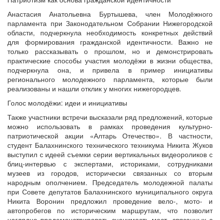
Анастасия Анатольевна Буртышева, член Молодёжного
парламента при Законодательном Собрании Нижегородской
области, подчеркнула необходимость конкретных действий
для формирования гражданской идентичности. Важно не
только рассказывать о прошлом, но и демонстрировать
практические способы участия молодёжи в жизни общества,
подчеркнула она, и привела в пример инициативы
регионального молодежного парламента, которые были
реализованы и нашли отклик у многих нижегородцев.
Голос молодёжи: идеи и инициативы
Также участники встречи высказали ряд предложений, которые
можно использовать в рамках проведения культурно-
патриотической акции «Алтарь Отечество». В частности,
студент Балахнинского технического техникума Никита Жуков
выступил с идеей съемки серии вертикальных видеороликов с
блиц-интервью с экспертами, историками, сотрудниками
музеев из городов, исторически связанных со вторым
народным ополчением. Председатель молодежной палаты
при Совете депутатов Балахнинского муниципального округа
Никита Воронин предложил проведение вело-, мото- и
автопробегов по историческим маршрутам, что позволит
наглядно продемонстрировать значимость мест, связанных с