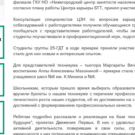
филиале ГКУ НО «Нижегородский центр занятости населени
согласно плану работы Центра карьеры БТТ, принял участие
Консультации специалистов ЦЗН по вопросам карье
собеседований с работодателями получили обучающиеся г
пообщаться с представителями работодателей, чтобы л
студенты поучаствовали в профориентационной игре, подго
Студенты группы 25-ГДТ в ходе ярмарки приняли участие
стало для них новым и интересным опытом.
Для представителей техникума – тьютора Маргариты Вяч
воспитанию Аллы Алексеевны Махониной – ярмарка стала 
учащимися школ №6 им. К.Минина и №9.
Школьникам, которым пришло время выбирать образовате
вручили буклеты о нашем техникуме с перечнем професси
личностного роста наших студентов, об их достижениях на 
достижений с формированием профессиональных качеств.
Ребятам подробно рассказали о реализации на базе техн
будущее", проектах Движения Первых. В них с удовольс
активной деятельности, поверившие в свои силы, ст
имеющегося у них потенциала и понимающие открывающие