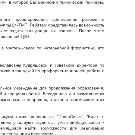
я», в которой Балахнинский технический техникум,
.
рного проектирования, составления резюме и
руппы 24-ТМТ. Ребятам представилась возможность
ично задать волнующие их вопросы. После этого
товленной ЦЗН.
 в мастер-классе по интерьерной флористике, что
еславовны Кудряшовой и советника директора по
также площадкой по профориентационной работе с
льное учреждение для продолжения образования,
й и специальностей. Беседа шла и о возможностях
самых разных поприщах, а также о взаимосвязи этих
икума таких проектов как "ПрофСовет", "Билет в
твием участвуют студенты, уже приобщившиеся к
ремящиеся найти возможности для реализации
ся перед ними перспективы.