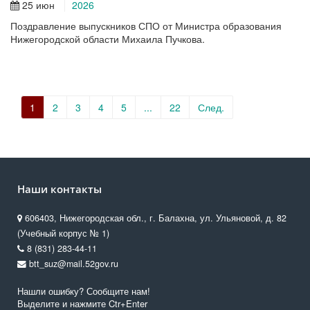
25 июн
2026
Поздравление выпускников СПО от Министра образования
Нижегородской области Михаила Пучкова.
1
2
3
4
5
...
22
След.
Наши контакты
606403, Нижегородская обл., г. Балахна, ул. Ульяновой, д. 82
(Учебный корпус № 1)
8 (831) 283-44-11
btt_suz@mail.52gov.ru
Нашли ошибку? Сообщите нам!
Выделите и нажмите Ctr+Enter