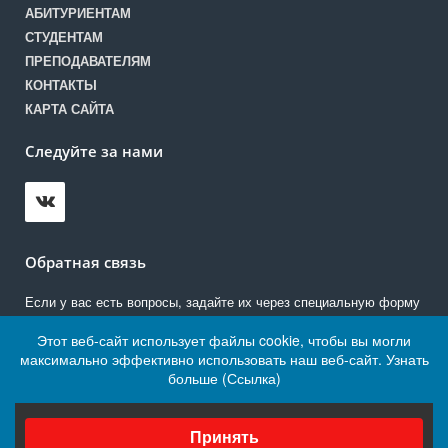
АБИТУРИЕНТАМ
СТУДЕНТАМ
ПРЕПОДАВАТЕЛЯМ
КОНТАКТЫ
КАРТА САЙТА
Следуйте за нами
Обратная связь
Если у вас есть вопросы, задайте их через специальную форму
Этот веб-сайт использует файлы cookie, чтобы вы могли
Написать нам
максимально эффективно использовать наш веб-сайт.
Узнать
больше (Ссылка)
Выберите настройки cookie
© 2021 ГБПОУ БТТ
Минимальные
Принять