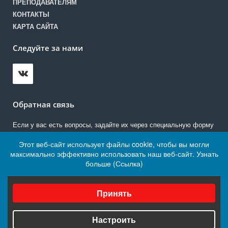
ПРЕПОДАВАТЕЛЯМ
КОНТАКТЫ
КАРТА САЙТА
Следуйте за нами
Обратная связь
Если у вас есть вопросы, задайте их через специальную форму
Этот веб-сайт использует файлы cookie, чтобы вы могли
Написать нам
максимально эффективно использовать наш веб-сайт.
Узнать
больше (Ссылка)
Выберите настройки cookie
© 2021 ГБПОУ БТТ
Минимальные
Принять
Работает на «SIMAI: Сайт колледжа»
Аналитические/Функциональные
Настроить